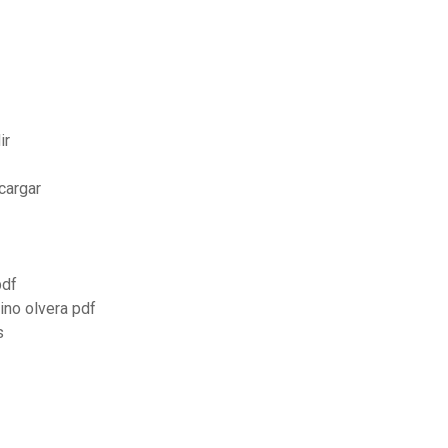
ir
cargar
pdf
ino olvera pdf
s