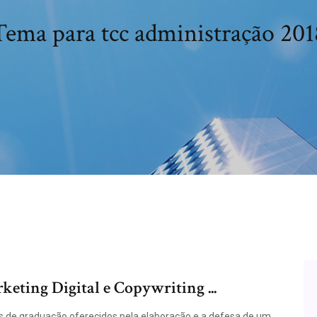
Tema para tcc administração 201
ting Digital e Copywriting ...
s de graduação oferecidos pela elaboração e a defesa de um