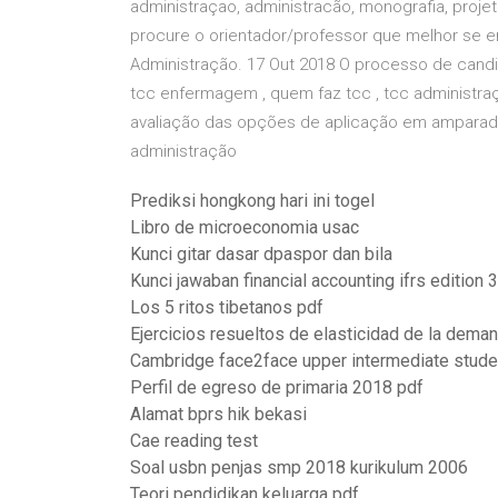
administraçao, administracão, monografia, proje
procure o orientador/professor que melhor se
Administração. 17 Out 2018 O processo de candi
tcc enfermagem , quem faz tcc , tcc administraç
avaliação das opções de aplicação em amparad
administração
Prediksi hongkong hari ini togel
Libro de microeconomia usac
Kunci gitar dasar dpaspor dan bila
Kunci jawaban financial accounting ifrs edition 
Los 5 ritos tibetanos pdf
Ejercicios resueltos de elasticidad de la dema
Cambridge face2face upper intermediate stude
Perfil de egreso de primaria 2018 pdf
Alamat bprs hik bekasi
Cae reading test
Soal usbn penjas smp 2018 kurikulum 2006
Teori pendidikan keluarga pdf