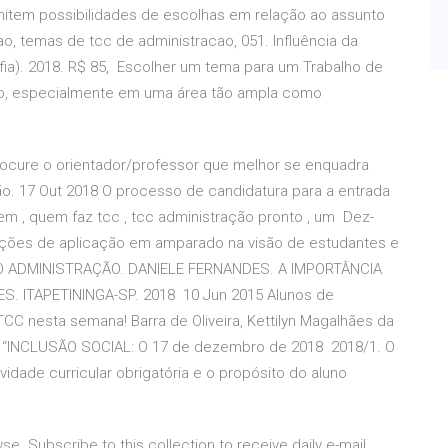
item possibilidades de escolhas em relação ao assunto
, temas de tcc de administracao, 051. Influência da
fia). 2018. R$ 85, Escolher um tema para um Trabalho de
o, especialmente em uma área tão ampla como
ocure o orientador/professor que melhor se enquadra
. 17 Out 2018 O processo de candidatura para a entrada
m , quem faz tcc , tcc administração pronto , um Dez-
opções de aplicação em amparado na visão de estudantes e
O ADMINISTRAÇÃO. DANIELE FERNANDES. A IMPORTÂNCIA
 ITAPETININGA-SP. 2018 10 Jun 2015 Alunos de
C nesta semana! Barra de Oliveira, Kettilyn Magalhães da
ma “INCLUSÃO SOCIAL: O 17 de dezembro de 2018 2018/1. O
idade curricular obrigatória e o propósito do aluno
e. Subscribe to this collection to receive daily e-mail