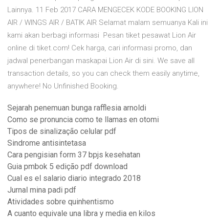
Lainnya. 11 Feb 2017 CARA MENGECEK KODE BOOKING LION
AIR / WINGS AIR / BATIK AIR Selamat malam semuanya Kali ini
kami akan berbagi informasi Pesan tiket pesawat Lion Air
online di tiket.com! Cek harga, cari informasi promo, dan
jadwal penerbangan maskapai Lion Air di sini. We save all
transaction details, so you can check them easily anytime,
anywhere! No Unfinished Booking.
Sejarah penemuan bunga rafflesia arnoldi
Como se pronuncia como te llamas en otomi
Tipos de sinalização celular pdf
Sindrome antisintetasa
Cara pengisian form 37 bpjs kesehatan
Guia pmbok 5 edição pdf download
Cual es el salario diario integrado 2018
Jurnal mina padi pdf
Atividades sobre quinhentismo
A cuanto equivale una libra y media en kilos