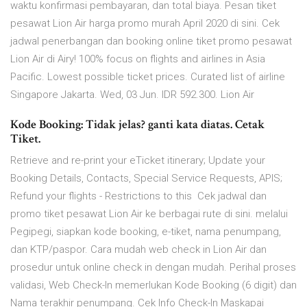
waktu konfirmasi pembayaran, dan total biaya. Pesan tiket
pesawat Lion Air harga promo murah April 2020 di sini. Cek
jadwal penerbangan dan booking online tiket promo pesawat
Lion Air di Airy! 100% focus on flights and airlines in Asia
Pacific. Lowest possible ticket prices. Curated list of airline
Singapore Jakarta. Wed, 03 Jun. IDR 592.300. Lion Air
Kode Booking: Tidak jelas? ganti kata diatas. Cetak
Tiket.
Retrieve and re-print your eTicket itinerary; Update your
Booking Details, Contacts, Special Service Requests, APIS;
Refund your flights - Restrictions to this Cek jadwal dan
promo tiket pesawat Lion Air ke berbagai rute di sini. melalui
Pegipegi, siapkan kode booking, e-tiket, nama penumpang,
dan KTP/paspor. Cara mudah web check in Lion Air dan
prosedur untuk online check in dengan mudah. Perihal proses
validasi, Web Check-In memerlukan Kode Booking (6 digit) dan
Nama terakhir penumpang. Cek Info Check-In Maskapai