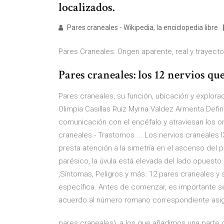
localizados.
Pares craneales - Wikipedia, la enciclopedia libre
Pares Craneales: Origen aparente, real y trayecto 
Pares craneales: los 12 nervios qu
Pares craneales, su función, ubicación y explora
Olimpia Casillas Ruiz Myrna Valdez Armenta Defi
comunicación con el encéfalo y atraviesan los ori
craneales - Trastornos ... Los nervios craneales 
presta atención a la simetría en el ascenso del p
parésico, la úvula está elevada del lado opuest
,Síntomas, Peligros y más. 12 pares craneales y 
específica. Antes de comenzar, es importante se
acuerdo al número romano correspondiente asign
pares craneales), a los que añadimos una parte 