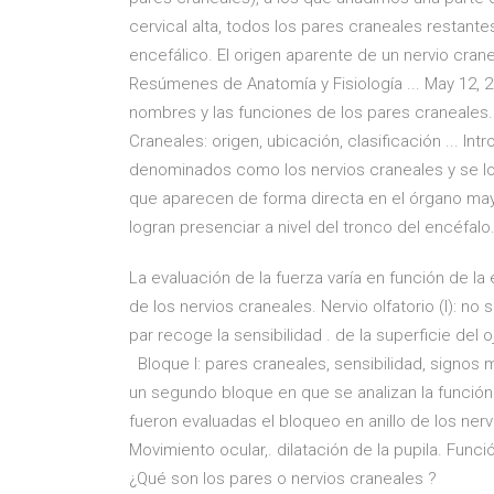
cervical alta, todos los pares craneales restante
encefálico. El origen aparente de un nervio cran
Resúmenes de Anatomía y Fisiología ... May 12, 2
nombres y las funciones de los pares craneales
Craneales: origen, ubicación, clasificación ... In
denominados como los nervios craneales y se lo
que aparecen de forma directa en el órgano mayor
logran presenciar a nivel del tronco del encéfalo
La evaluación de la fuerza varía en función de l
de los nervios craneales. Nervio olfatorio (I): no
par recoge la sensibilidad . de la superficie del
Bloque I: pares craneales, sensibilidad, signos
un segundo bloque en que se analizan la función
fueron evaluadas el bloqueo en anillo de los ne
Movimiento ocular,. dilatación de la pupila. Funci
¿Qué son los pares o nervios craneales ?