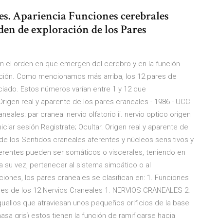
s. Apariencia Funciones cerebrales
rden de exploración de los Pares
n el orden en que emergen del cerebro y en la función
ición. Como mencionamos más arriba, los 12 pares de
iado. Estos números varían entre 1 y 12 que
rigen real y aparente de los pares craneales - 1986 - UCC
aneales: par craneal nervio olfatorio ii. nervio optico origen
niciar sesión Registrate; Ocultar. Origen real y aparente de
de los Sentidos craneales aferentes y núcleos sensitivos y
erentes pueden ser somáticos o viscerales, teniendo en
a su vez, pertenecer al sistema simpático o al
ones, los pares craneales se clasifican en: 1. Funciones
ones de los 12 Nervios Craneales 1. NERVIOS CRANEALES 2.
uellos que atraviesan unos pequeños orificios de la base
sa gris) estos tienen la función de ramificarse hacia