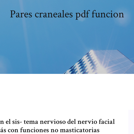
Pares craneales pdf funcion
n el sis- tema nervioso del nervio facial
emás con funciones no masticatorias