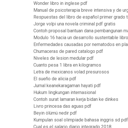
Wonder libro in inglese pdf
Manual de psicoterapia breve intensiva y de ur
Respuestas del libro de español primer grado 
Jorge volpi una novela criminal pdf gratis
Contoh proposal bantuan dana pembangunan m
Modulo 16 hacia un desarrollo sustentable libr
Enfermedades causadas por nematodos en pla
Chumaceras de pared catalogo pdf
Niveles de lesion medular pdf
Cuanto pesa 1 libra en kilogramos
Letra de mexicanos volad presurosos
El sueño de alicia pdf
Jurnal keanekaragaman hayati pdf
Hukum lingkungan internasional
Contoh surat lamaran kerja bidan ke dinkes
Livro princesa das aguas pdf
Beyin ölümü nedir pdf
Kumpulan soal olimpiade bahasa inggris sd pdf
Cual es el salario diario integrado 2018