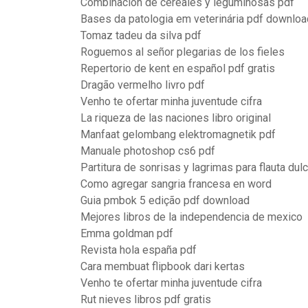
Combinacion de cereales y leguminosas pdf
Bases da patologia em veterinária pdf downloa
Tomaz tadeu da silva pdf
Roguemos al señor plegarias de los fieles
Repertorio de kent en español pdf gratis
Dragão vermelho livro pdf
Venho te ofertar minha juventude cifra
La riqueza de las naciones libro original
Manfaat gelombang elektromagnetik pdf
Manuale photoshop cs6 pdf
Partitura de sonrisas y lagrimas para flauta dul
Como agregar sangria francesa en word
Guia pmbok 5 edição pdf download
Mejores libros de la independencia de mexico
Emma goldman pdf
Revista hola españa pdf
Cara membuat flipbook dari kertas
Venho te ofertar minha juventude cifra
Rut nieves libros pdf gratis