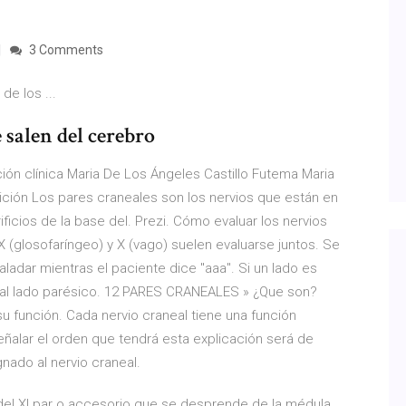
3 Comments
de los ...
e salen del cerebro
ción clínica Maria De Los Ángeles Castillo Futema Maria
nición Los pares craneales son los nervios que están en
ficios de la base del. Prezi. Cómo evaluar los nervios
IX (glosofaríngeo) y X (vago) suelen evaluarse juntos. Se
aladar mientras el paciente dice "aaa". Si un lado es
o al lado parésico. 12 PARES CRANEALES » ¿Que son?
su función. Cada nervio craneal tiene una función
ñalar el orden que tendrá esta explicación será de
ado al nervio craneal.
del XI par o accesorio que se desprende de la médula