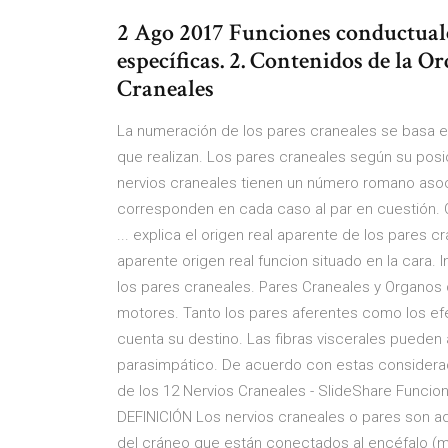
2 Ago 2017 Funciones conductuale
específicas. 2. Contenidos de la O
Craneales
La numeración de los pares craneales se basa e
que realizan. Los pares craneales según su pos
nervios craneales tienen un número romano asoc
corresponden en cada caso al par en cuestión. O
... explica el origen real aparente de los pares cr
aparente origen real funcion situado en la cara. I
los pares craneales. Pares Craneales y Organos 
motores. Tanto los pares aferentes como los ef
cuenta su destino. Las fibras viscerales pueden 
parasimpático. De acuerdo con estas consideraci
de los 12 Nervios Craneales - SlideShare Funci
DEFINICIÓN Los nervios craneales o pares son aq
del cráneo que están conectados al encéfalo (ma