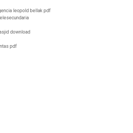
gencia leopold bellak pdf
telesecundaria
asjid download
o
ntas pdf