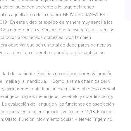
s tienen su origen aparente a lo largo del tronco
eal es aquella área de la superfi- NERVIOS CRANEALES ||
019 · En este video te explico de manera muy sencilla los
. Con nemotecnias y técnicas que te ayudarán a … Nervios
troducción a los nervios craneales. Son también
gra observar que son un total de doce pares de nervios
, es decir, en el cerebro, por otra parte también se
.
a edad del paciente. En niños no colaboradores Valoración
 se mejilla y la mandíbula. – Como la rama oftálmica del V
 ojo, evaluaremos esta función examinado. el reflejo corneal
 meníngeos. signos meníngeos, cerebelo y coordinación, y
 La evaluación del lenguaje y las funciones de asociación
rvios craneales requiere grandes volúmenes12,13. Función:
ón: Olfato. Función: Movimiento ocular. v. Nervio Trigémino.