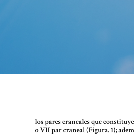
los pares craneales que constituye
o VII par craneal (Figura. 1); ad