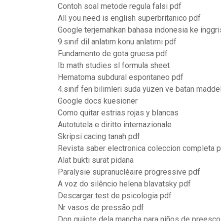
Contoh soal metode regula falsi pdf
All you need is english superbritanico pdf
Google terjemahkan bahasa indonesia ke inggri
9.sınıf dil anlatım konu anlatımı pdf
Fundamento de gota gruesa pdf
Ib math studies sl formula sheet
Hematoma subdural espontaneo pdf
4.sınıf fen bilimleri suda yüzen ve batan maddel
Google docs kuesioner
Como quitar estrias rojas y blancas
Autotutela e diritto internazionale
Skripsi cacing tanah pdf
Revista saber electronica coleccion completa 
Alat bukti surat pidana
Paralysie supranucléaire progressive pdf
A voz do silêncio helena blavatsky pdf
Descargar test de psicologia pdf
Nr vasos de pressão pdf
Don quijote dela mancha para niños de preesco