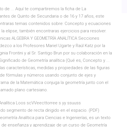
to de ... Aquí te compartiremos la ficha de La
iantes de Quinto de Secundaria o de 16 y 17 años, este
contraras temas contenidos sobre: Concepto y ecuaciones
la elipse, también encontraras ejercicios para resolver.
nicas ALGEBRA Y GEOMETRÍA ANALÍTICA Secciones
dezco a los Profesores Mariel Ugarte y Raúl Katz por la
rginia Frontini y al Sr. Santigo Brun por su colaboración en la
Significado de Geometría analítica (Qué es, Concepto y ...
 las características, medidas y propiedades de las figuras
de fórmulas y números usando conjunto de ejes y
rama de la Matemática conjuga la geometría junto con el
lamado plano cartesiano.
nalítica Loos scVVeecttorree s yy ssuuss
o segmento de recta dirigido en el espacio. (PDF)
eometría Analítica para Ciencias e Ingenierías, es un texto
o de enseñanza y aprendizaje de un curso de Geometría