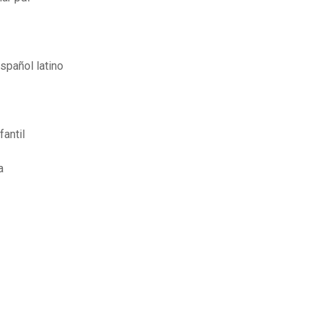
spañol latino
antil
a