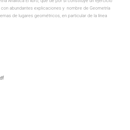
a Analítica El libro, que de por sí constituye un ejercicio
ica con abundantes explicaciones y nombre de Geometría
lemas de lugares geométricos, en particular de la línea
df