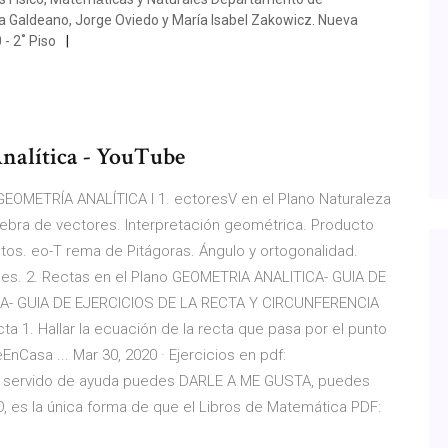
ia Galdeano, Jorge Oviedo y María Isabel Zakowicz. Nueva
 - 2˚ Piso
Analítica - YouTube
 GEOMETRÍA ANALÍTICA I 1. ectoresV en el Plano Naturaleza
lgebra de vectores. Interpretación geométrica. Producto
tos. eo-T rema de Pitágoras. Ángulo y ortogonalidad.
es. 2. Rectas en el Plano GEOMETRIA ANALITICA- GUIA DE
A- GUIA DE EJERCICIOS DE LA RECTA Y CIRCUNFERENCIA
a 1. Hallar la ecuación de la recta que pasa por el punto
eEnCasa ... Mar 30, 2020 · Ejercicios en pdf:
e ha servido de ayuda puedes DARLE A ME GUSTA, puedes
es la única forma de que el Libros de Matemática PDF: