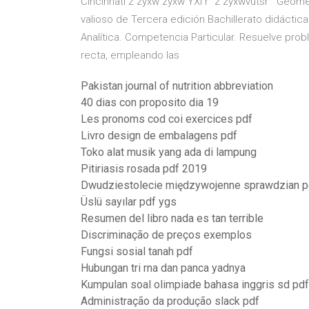
Cincinnati z zyxw zyxw YXI r” z zyxwvutsr Geometrí
valioso de Tercera edición Bachillerato didáct
Analítica. Competencia Particular. Resuelve prob
recta, empleando las
Pakistan journal of nutrition abbreviation
40 dias con proposito dia 19
Les pronoms cod coi exercices pdf
Livro design de embalagens pdf
Toko alat musik yang ada di lampung
Pitiriasis rosada pdf 2019
Dwudziestolecie międzywojenne sprawdzian p
Üslü sayılar pdf ygs
Resumen del libro nada es tan terrible
Discriminação de preços exemplos
Fungsi sosial tanah pdf
Hubungan tri rna dan panca yadnya
Kumpulan soal olimpiade bahasa inggris sd pdf
Administração da produção slack pdf