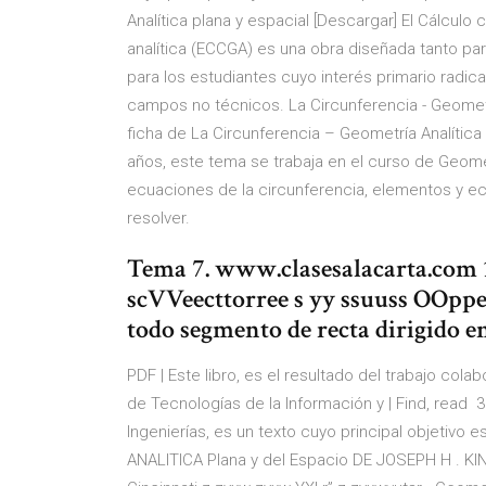
Analítica plana y espacial [Descargar] El Cálculo 
analítica (ECCGA) es una obra diseñada tanto p
para los estudiantes cuyo interés primario radica e
campos no técnicos. La Circunferencia - Geometrí
ficha de La Circunferencia – Geometría Analítica
años, este tema se trabaja en el curso de Geom
ecuaciones de la circunferencia, elementos y ec
resolver.
Tema 7. www.clasesalacarta.com 1
scVVeecttorree s yy ssuuss OOppe
todo segmento de recta dirigido en
PDF | Este libro, es el resultado del trabajo co
de Tecnologías de la Información y | Find, read 
Ingenierías, es un texto cuyo principal objeti
ANALITICA Plana y del Espacio DE JOSEPH H . KIND