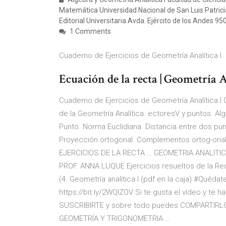
Matemática Universidad Nacional de San Luis Patric
Editorial Universitaria Avda. Ejército de los Andes 950
1 Comments
Cuaderno de Ejercicios de Geometría Analítica I
Ecuación de la recta | Geometría 
Cuaderno de Ejercicios de Geometría Analítica I
de la Geometría Analítica. ectoresV y puntos. A
Punto. Norma Euclidiana. Distancia entre dos pun
Proyección ortogonal. Complementos ortog-onal
EJERCICIOS DE LA RECTA … GEOMETRIA ANALITIC
PROF. ANNA LUQUE Ejercicios resueltos de la Rect
(4. Geometría analítica I (pdf en la caja) #Quédat
https://bit.ly/2WQlZOV Si te gusta el vídeo y t
SUSCRIBIRTE y sobre todo puedes COMPARTIRLO, 
GEOMETRÍA Y TRIGONOMETRIA …