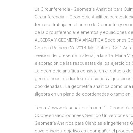
La Circunferencia - Geometría Analítica para Quin
Circunferencia – Geometría Analítica para estud
tema se trabaja en el curso de Geometría y en
de la circunferencia, elementos y ecuaciones de 
ALGEBRA Y GEOMETRÍA ANALÍTICA Secciones Có
Cónicas Patricia Có -2018- Mg. Patricia Có 1 Agra
revisión del presente material, a la Srta. María Vi
elaboración de las respuestas de los ejercicios 
La geometría analítica consiste en el estudio de
geométricas mediante expresiones algebraicas 
coordenadas.. La geometría analítica como una 
álgebra en un plano de coordenadas o también l
Tema 7. www.clasesalacarta.com 1 - Geometría A
OOppeerraacciioonnees Sentido Un vector es tod
Geometría Analítica para Ciencias e Ingenierías G
cuyo principal objetivo es acompañar el proces