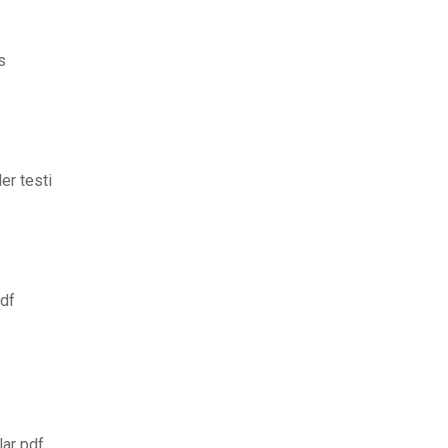
s
er testi
pdf
lar pdf