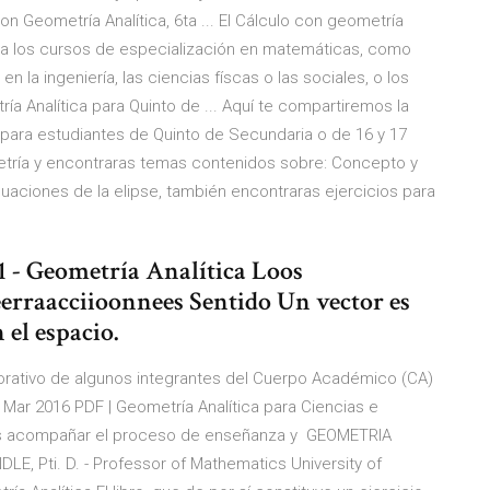
con Geometría Analítica, 6ta ... El Cálculo con geometría
ara los cursos de especialización en matemáticas, como
n la ingeniería, las ciencias físcas o las sociales, o los
a Analítica para Quinto de ... Aquí te compartiremos la
 para estudiantes de Quinto de Secundaria o de 16 y 17
etría y encontraras temas contenidos sobre: Concepto y
uaciones de la elipse, también encontraras ejercicios para
 - Geometría Analítica Loos
erraacciioonnees Sentido Un vector es
 el espacio.
laborativo de algunos integrantes del Cuerpo Académico (CA)
3 Mar 2016 PDF | Geometría Analítica para Ciencias e
vo es acompañar el proceso de enseñanza y GEOMETRIA
LE, Pti. D. - Professor of Mathematics University of