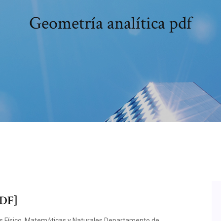
Geometría analítica pdf
PDF]
s Físico, Matemá́ticas y Naturales Departamento de